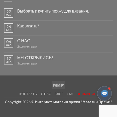
Выбрать и купить пряжу для вязания.
27
Май
Комментариев
к
нет
записи
Как вязать?
26
Выбрать
и
Апр
Комментариев
купить
к
нет
пряжу
записи
для
О НАС
06
Как
вязания.
вязать?
Фев
к
2 комментария
записи
О
НАС
МЫ ОТКРЫЛИСЬ!
17
Янв
к
3 комментария
записи
МЫ
ОТКРЫЛИСЬ!
Mir
КОНТАКТЫ
О НАС
БЛОГ
FAQ
ВНИМАНИЕ!
Copyright 2026 ©
Интернет-магазин пряжи "Магазин Пряжи"