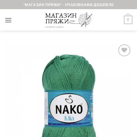
Skip
"МАГАЗИН ПРЯЖИ" - УПАКОВКАМИ ДЕШЕВЛЕ
to
content
0
Добавить в
избранное.