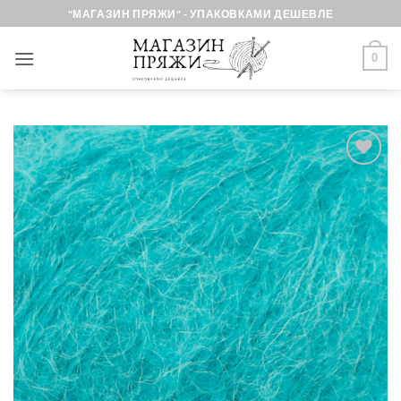
Skip
"МАГАЗИН ПРЯЖИ" - УПАКОВКАМИ ДЕШЕВЛЕ
to
content
0
Добавить в
избранное.