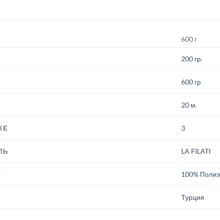
600 г
200 гр.
600 гр
20 м.
КЕ
3
ЛЬ
LA FILATI
И
100% Полиэ
.
Турция