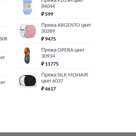
84044
₽
599
Пряжа ARGENTO цвет
30289
S08
₽
9475
Пряжа OPERA цвет
30934
ет
₽
11775
Пряжа SILK MOHAIR
цвет 6037
ет
₽
4617