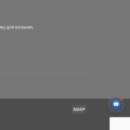
жу для вязания.
Mir