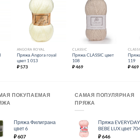
ь в
Добавить в
Добавить в
ое.
избранное.
избранное.
ANGORA ROYAL
CLASSIC
CLASS
l
Пряжа Angora royal
Пряжа CLASSIC цвет
Пряжа
цвет 1 013
108
119
₽
573
₽
469
₽
469
МАЯ ПОКУПАЕМАЯ
САМАЯ ПОПУЛЯРНАЯ
ЯЖА
ПРЯЖА
Пряжа Филиграна
Пряжа EVERYDAY
цвет 6
BEBE LUX цвет 70
₽
607
₽
646