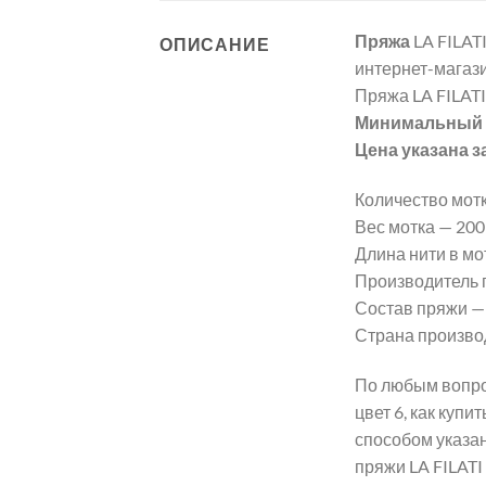
Пряжа
LA FILAT
ОПИСАНИЕ
интернет-магази
Пряжа LA FILATI
Минимальный з
Цена указана з
Количество мотк
Вес мотка — 200 г
Длина нити в мот
Производитель п
Состав пряжи —
Страна произво
По любым вопрос
цвет 6, как куп
способом указа
пряжи LA FILATI