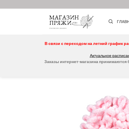
Skip
to
content
ГЛАВ
В связи с переходом на летний график ра
Актуальное расписан
Заказы интернет-магазина принимаются бе