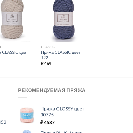
Добавить в
Добавить в
избранное.
избранное.
IC
CLASSIC
 CLASSIC цвет
Пряжа CLASSIC цвет
122
₽
469
РЕКОМЕНДУЕМАЯ ПРЯЖА
Пряжа GLOSSY цвет
30775
452
₽
4587
Пряжа PLUSH цвет