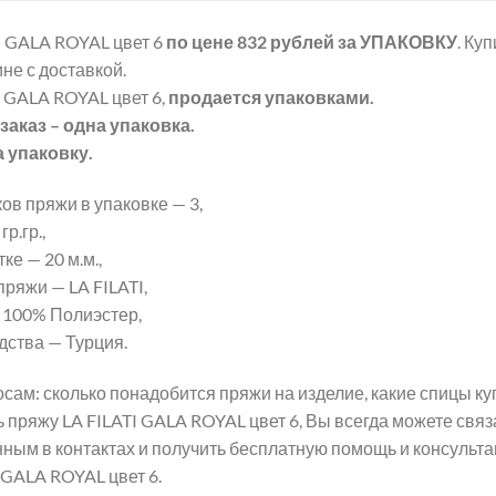
I GALA ROYAL цвет 6
по цене 832 рублей
за УПАКОВКУ
. Ку
не с доставкой.
 GALA ROYAL цвет 6,
продается упаковками.
аказ – одна упаковка.
а упаковку.
ов пряжи в упаковке — 3,
р.гр.,
ке — 20 м.м.,
ряжи — LA FILATI,
 100% Полиэстер,
дства — Турция.
ам: сколько понадобится пряжи на изделие, какие спицы ку
ить пряжу LA FILATI GALA ROYAL цвет 6, Вы всегда можете св
нным в контактах и получить бесплатную помощь и консульт
 GALA ROYAL цвет 6.