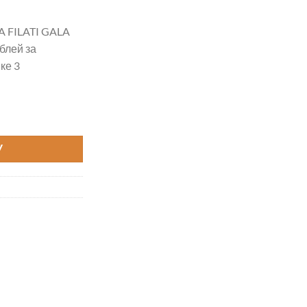
 FILATI GALA
блей за
ке 3
LA ROYAL цвет 6
У