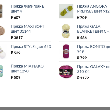
Пряжа Филиграна
Пряжа ANGORA
цвет 4
PRENSES цвет 912
₽
607
₽
709
Пряжа MAXI SOFT
Пряжа GALA
цвет 31144
BLANKET цвет CH
₽
3817
₽
486
Пряжа STYLE цвет 653
Пряжа BONITO цв
949
₽
539
₽
799
Пряжа MIA NAKO
Пряжа GALAXY цв
цвет 1290
310-04
₽
509
₽
1172