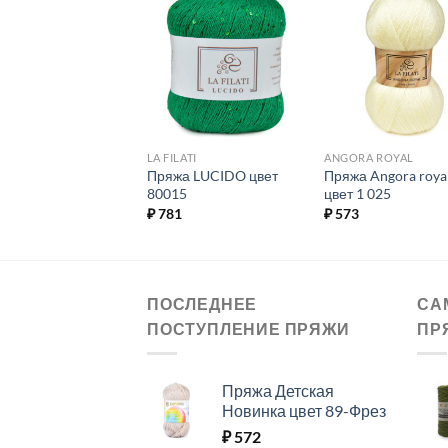
Добавить в
Добавить в
Добавит
избранное.
избранное.
избранн
HED ALPACA
LA FILATI
ANGORA ROYAL
а Brushed Alpaca
Пряжа LUCIDO цвет
Пряжа Angora roya
 05
80015
цвет 1 025
4
₽
781
₽
573
ПОСЛЕДНЕЕ
СА
ПОСТУПЛЕНИЕ ПРЯЖИ
ПР
Пряжа Детская
Новинка цвет 89-Фрез
₽
572