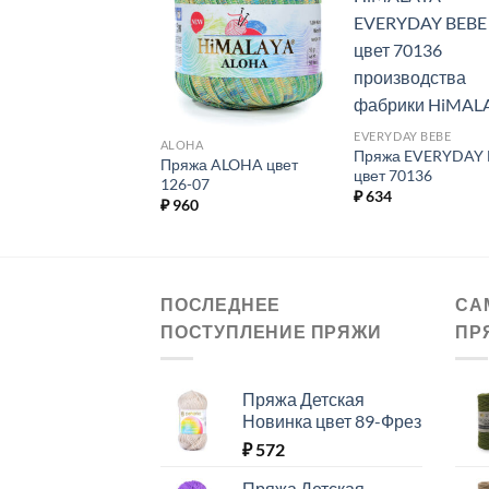
Добавить в
Добавить в
Добавит
избранное.
избранное.
избранн
EVERYDAY BEBE
 SOFT
ALOHA
Пряжа EVERYDAY 
а BABY SOFT цвет
Пряжа ALOHA цвет
цвет 70136
31
126-07
₽
634
8
₽
960
ПОСЛЕДНЕЕ
СА
ПОСТУПЛЕНИЕ ПРЯЖИ
ПР
Пряжа Детская
Новинка цвет 89-Фрез
₽
572
Пряжа Детская