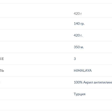
420 г
140 гр.
420 г.
350 м.
КЕ
3
ЛЬ
HiMALAYA
И
100% Акрил антипилин
.
Турция