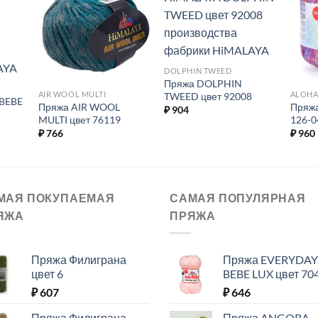
ь в
Добавить в
Добавить в
ое.
избранное.
избранное.
DOLPHIN TWEED
Пряжа DOLPHIN
AIR WOOL MULTI
ALOH
TWEED цвет 92008
BEBE
Пряжа AIR WOOL
Пряж
₽
904
MULTI цвет 76119
126-0
₽
766
₽
960
МАЯ ПОКУПАЕМАЯ
САМАЯ ПОПУЛЯРНАЯ
ЯЖА
ПРЯЖА
Пряжа Филиграна
Пряжа EVERYDAY
цвет 6
BEBE LUX цвет 70
₽
607
₽
646
Пряжа Филиграна
Пряжа ANGORA