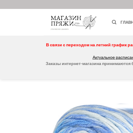
Skip
to
content
ГЛАВ
В связи с переходом на летний график ра
Актуальное расписан
Заказы интернет-магазина принимаются бе