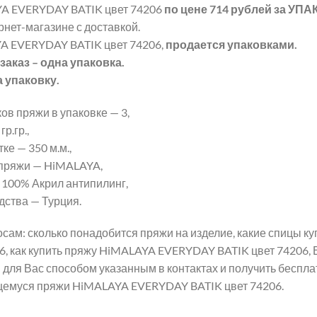
A EVERYDAY BATIK цвет 74206
по цене 714 рублей
за УПА
рнет-магазине с доставкой.
A EVERYDAY BATIK цвет 74206,
продается упаковками.
аказ – одна упаковка.
а упаковку.
ов пряжи в упаковке — 3,
р.гр.,
ке — 350 м.м.,
пряжи — HiMALAYA,
 100% Акрил антипилинг,
дства — Турция.
сам: сколько понадобится пряжи на изделие, какие спицы 
6, как купить пряжу HiMALAYA EVERYDAY BATIK цвет 74206, 
для Вас способом указанным в контактах и получить беспл
щемуся пряжи HiMALAYA EVERYDAY BATIK цвет 74206.