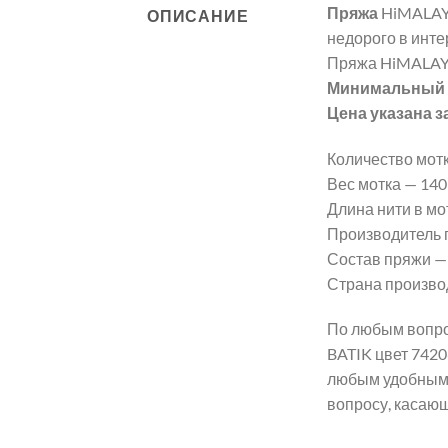
Пряжа
HiMALAY
ОПИСАНИЕ
недорого в инте
Пряжа HiMALAY
Минимальный з
Цена указана з
Количество мотк
Вес мотка — 140 г
Длина нити в мот
Производитель 
Состав пряжи —
Страна произво
По любым вопро
BATIK цвет 7420
любым удобным 
вопросу, касаю