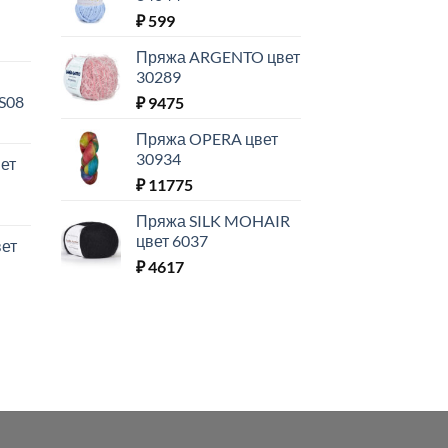
₽
599
Пряжа ARGENTO цвет
30289
S08
₽
9475
Пряжа OPERA цвет
30934
ет
₽
11775
Пряжа SILK MOHAIR
цвет 6037
ет
₽
4617