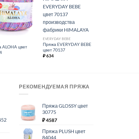
Добавить в
Добавить в
избранное.
избранное.
EVERYDAY BEBE
A
Пряжа EVERYDAY BEBE
а ALOHA цвет
цвет 70137
4
₽
634
РЕКОМЕНДУЕМАЯ ПРЯЖА
Пряжа GLOSSY цвет
30775
452
₽
4587
Пряжа PLUSH цвет
84044