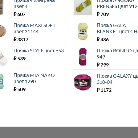
цвет 4
PRENSES цвет 912
₽
607
₽
709
Пряжа MAXI SOFT
Пряжа GALA
цвет 31144
BLANKET цвет CH
₽
3817
₽
486
Пряжа STYLE цвет 653
Пряжа BONITO цв
949
₽
539
₽
799
Пряжа MIA NAKO
Пряжа GALAXY цв
цвет 1290
310-04
₽
509
₽
1172