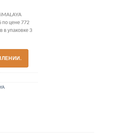
HiMALAYA
 по цене 772
 в упаковке 3
ПЛЕНИИ.
YA