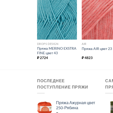
Добавить в
Добавить в
Добавит
избранное.
избранное.
избранн
S DESIGN
DROPS DESIGN
AIR
жа MERINO EXSTRA
Пряжа MERINO EXSTRA
Пряжа AIR цвет 23
 цвет 42
FINE цвет 43
24
₽
2724
₽
4823
ПОСЛЕДНЕЕ
СА
ПОСТУПЛЕНИЕ ПРЯЖИ
ПР
Пряжа Ажурная цвет
250-Рябина