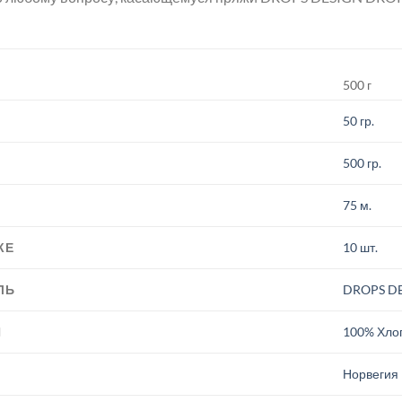
500 г
50 гр.
500 гр.
75 м.
КЕ
10 шт.
ЛЬ
DROPS D
И
100% Хло
.
Норвегия