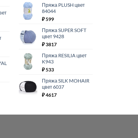
Пряжа PLUSH цвет
84044
вет
₽
599
Пряжа SUPER SOFT
цвет 9428
т
₽
3817
Пряжа RESILIA цвет
K943
YAL
₽
533
Пряжа SILK MOHAIR
цвет 6037
₽
4617