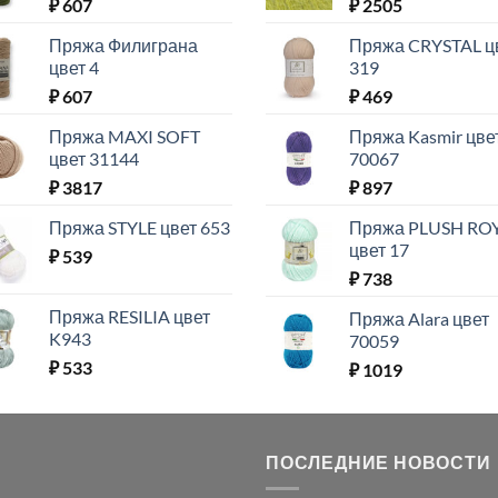
₽
607
₽
2505
Пряжа Филиграна
Пряжа CRYSTAL ц
цвет 4
319
₽
607
₽
469
Пряжа MAXI SOFT
Пряжа Kasmir цве
цвет 31144
70067
₽
3817
₽
897
Пряжа STYLE цвет 653
Пряжа PLUSH RO
цвет 17
₽
539
₽
738
Пряжа RESILIA цвет
Пряжа Alara цвет
K943
70059
₽
533
₽
1019
ПОСЛЕДНИЕ НОВОСТИ