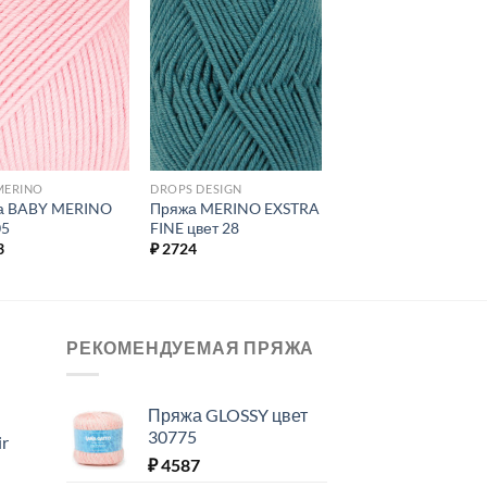
Добавить в
Добавить в
избранное.
избранное.
MERINO
DROPS DESIGN
а BABY MERINO
Пряжа MERINO EXSTRA
05
FINE цвет 28
3
₽
2724
РЕКОМЕНДУЕМАЯ ПРЯЖА
Пряжа GLOSSY цвет
30775
ir
₽
4587