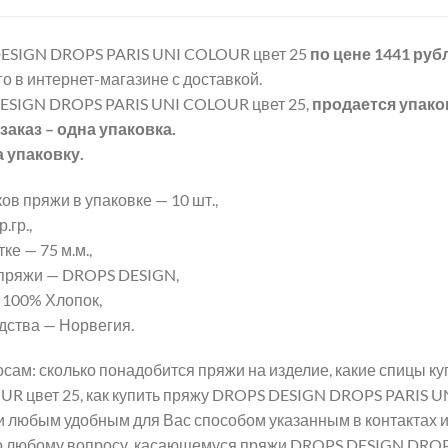
ESIGN DROPS PARIS UNI COLOUR цвет 25
по цене 1441 руб
о в интернет-магазине с доставкой.
ESIGN DROPS PARIS UNI COLOUR цвет 25,
продается упако
аказ – одна упаковка.
а упаковку.
ов пряжи в упаковке — 10 шт.,
.гр.,
ке — 75 м.м.,
пряжи — DROPS DESIGN,
 100% Хлопок,
дства — Норвегия.
сам: сколько понадобится пряжи на изделие, какие спицы 
UR цвет 25, как купить пряжу DROPS DESIGN DROPS PARIS U
и любым удобным для Вас способом указанным в контактах 
о любому вопросу, касающемуся пряжи DROPS DESIGN DROP