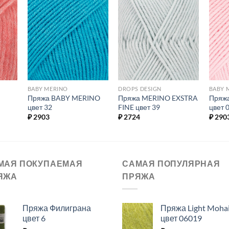
ь в
Добавить в
Добавить в
ое.
избранное.
избранное.
BABY MERINO
DROPS DESIGN
BABY 
Пряжа BABY MERINO
Пряжа MERINO EXSTRA
Пряж
цвет 32
FINE цвет 39
цвет 
₽
2903
₽
2724
₽
290
МАЯ ПОКУПАЕМАЯ
САМАЯ ПОПУЛЯРНАЯ
ЯЖА
ПРЯЖА
Пряжа Филиграна
Пряжа Light Moha
цвет 6
цвет 06019