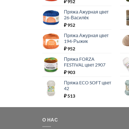
₽
952
Пряжа Ажурная цвет
26-Василёк
₽
952
Пряжа Ажурная цвет
194-Рыжик
₽
952
Пряжа FORZA
FESTIVAL цвет 2907
₽
903
Пряжа ECO SOFT цвет
42
₽
513
О НАС