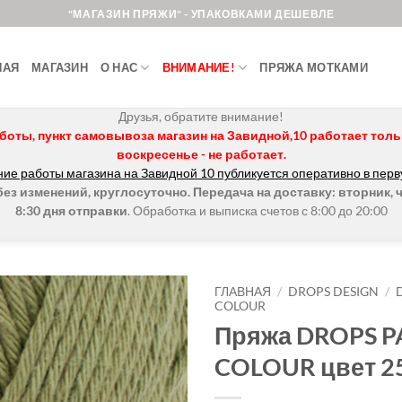
"МАГАЗИН ПРЯЖИ" - УПАКОВКАМИ ДЕШЕВЛЕ
НАЯ
МАГАЗИН
О НАС
ВНИМАНИЕ!
ПРЯЖА МОТКАМИ
Друзья, обратите внимание!
боты, пункт самовывоза магазин на Завидной,10 работает только 
воскресенье - не работает.
ие работы магазина на Завидной 10 публикуется оперативно в перв
з изменений, круглосуточно. Передача на доставку: вторник, ч
8:30 дня отправки
. Обработка и выписка счетов с 8:00 до 20:00
ГЛАВНАЯ
/
DROPS DESIGN
/
COLOUR
Пряжа DROPS PA
Добавить в
избранное.
COLOUR цвет 2