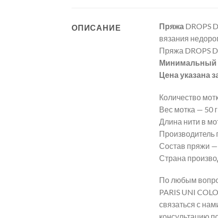
Пряжа
DROPS D
ОПИСАНИЕ
вязания недорог
Пряжа DROPS D
Минимальный з
Цена указана з
Количество мотк
Вес мотка — 50 гр
Длина нити в мот
Производитель 
Состав пряжи —
Страна произво
По любым вопро
PARIS UNI COLO
связаться с нам
консультацию п