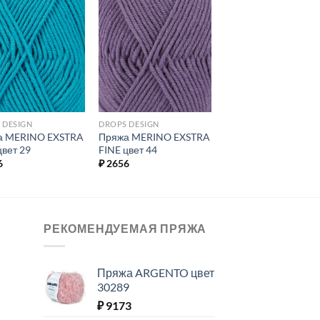
Добавить в
Добавить в
избранное.
избранное.
 DESIGN
DROPS DESIGN
а MERINO EXSTRA
Пряжа MERINO EXSTRA
цвет 29
FINE цвет 44
6
₽
2656
РЕКОМЕНДУЕМАЯ ПРЯЖА
Пряжа ARGENTO цвет
30289
₽
9173