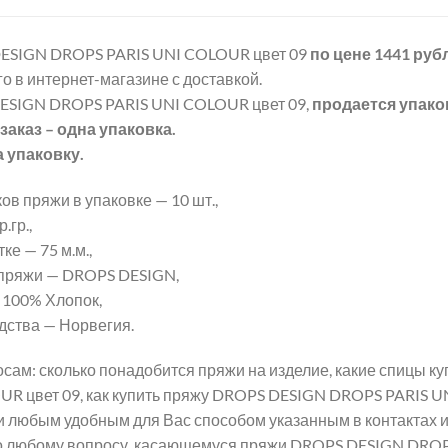
ESIGN DROPS PARIS UNI COLOUR цвет 09
по цене 1441 руб
о в интернет-магазине с доставкой.
ESIGN DROPS PARIS UNI COLOUR цвет 09,
продается упако
аказ – одна упаковка.
а упаковку.
ов пряжи в упаковке — 10 шт.,
.гр.,
ке — 75 м.м.,
пряжи — DROPS DESIGN,
 100% Хлопок,
дства — Норвегия.
сам: сколько понадобится пряжи на изделие, какие спицы 
UR цвет 09, как купить пряжу DROPS DESIGN DROPS PARIS U
и любым удобным для Вас способом указанным в контактах 
о любому вопросу, касающемуся пряжи DROPS DESIGN DROP