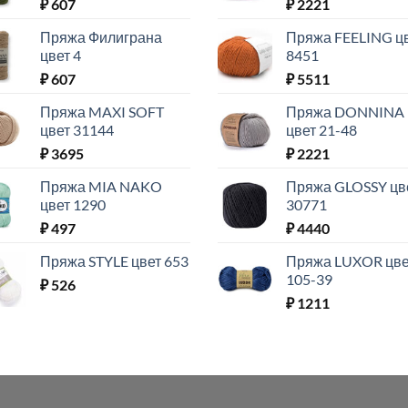
₽
607
₽
2221
Пряжа Филиграна
Пряжа FEELING ц
цвет 4
8451
₽
607
₽
5511
Пряжа MAXI SOFT
Пряжа DONNINA
цвет 31144
цвет 21-48
₽
3695
₽
2221
Пряжа MIA NAKO
Пряжа GLOSSY цв
цвет 1290
30771
₽
497
₽
4440
Пряжа STYLE цвет 653
Пряжа LUXOR цве
105-39
₽
526
₽
1211