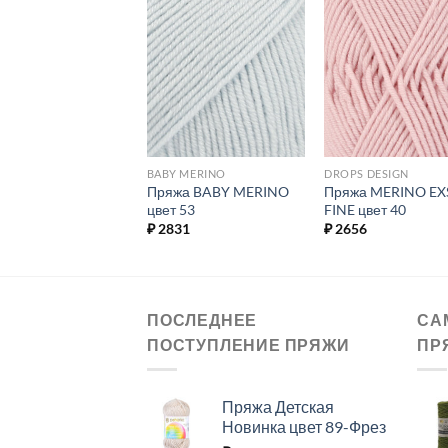
Добавить в
Добавить в
Добавит
избранное.
избранное.
избранн
 MERINO
BABY MERINO
DROPS DESIGN
жа BABY MERINO
Пряжа BABY MERINO
Пряжа MERINO EX
 31
цвет 53
FINE цвет 40
31
₽
2831
₽
2656
ПОСЛЕДНЕЕ
СА
ПОСТУПЛЕНИЕ ПРЯЖИ
ПР
Пряжа Детская
Новинка цвет 89-Фрез