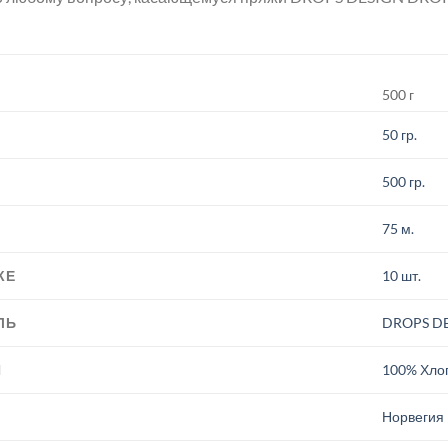
500 г
50 гр.
500 гр.
75 м.
КЕ
10 шт.
ЛЬ
DROPS D
И
100% Хло
.
Норвегия