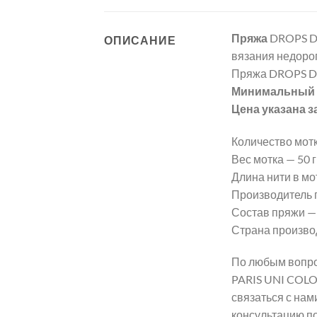
Пряжа
DROPS D
ОПИСАНИЕ
вязания недорог
Пряжа DROPS D
Минимальный з
Цена указана з
Количество мотк
Вес мотка — 50 гр
Длина нити в мот
Производитель 
Состав пряжи —
Страна произво
По любым вопро
PARIS UNI COLO
связаться с нам
консультацию п