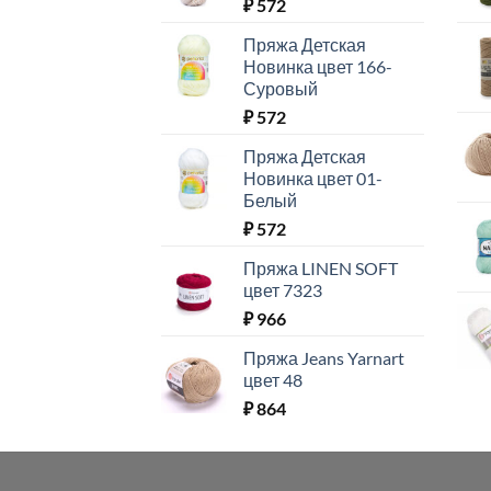
₽
572
Пряжа Детская
Новинка цвет 166-
Суровый
₽
572
Пряжа Детская
Новинка цвет 01-
Белый
₽
572
Пряжа LINEN SOFT
цвет 7323
₽
966
Пряжа Jeans Yarnart
цвет 48
₽
864