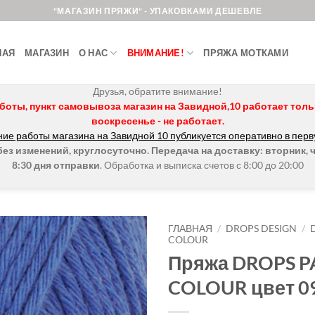
"МАГАЗИН ПРЯЖИ" - УПАКОВКАМИ ДЕШЕВЛЕ
НАЯ
МАГАЗИН
О НАС
ВНИМАНИЕ!
ПРЯЖА МОТКАМИ
Друзья, обратите внимание!
боты, пункт самовывоза магазин на Завидной,10 работает только 
воскресенье - не работает.
ие работы магазина на Завидной 10 публикуется оперативно в перв
з изменений, круглосуточно. Передача на доставку: вторник, ч
8:30 дня отправки
. Обработка и выписка счетов с 8:00 до 20:00
ГЛАВНАЯ
/
DROPS DESIGN
/
COLOUR
Пряжа DROPS PA
Добавить в
избранное.
COLOUR цвет 0