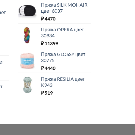
Пряжа SILK MOHAIR
цвет 6037
вет
₽
4470
Пряжа OPERA цвет
30934
₽
11399
Пряжа GLOSSY цвет
30775
ет
₽
4440
Пряжа RESILIA цвет
K943
т
₽
519