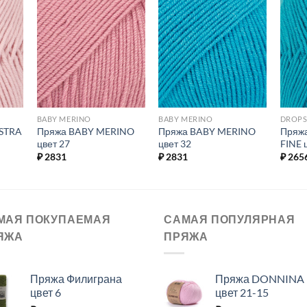
ь в
Добавить в
Добавить в
ое.
избранное.
избранное.
BABY MERINO
BABY MERINO
DROPS
STRA
Пряжа BABY MERINO
Пряжа BABY MERINO
Пряж
цвет 27
цвет 32
FINE 
₽
2831
₽
2831
₽
265
МАЯ ПОКУПАЕМАЯ
САМАЯ ПОПУЛЯРНАЯ
ЯЖА
ПРЯЖА
Пряжа Филиграна
Пряжа DONNINA
цвет 6
цвет 21-15