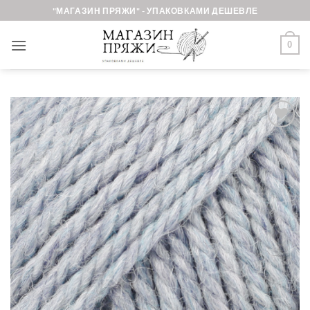
Skip
"МАГАЗИН ПРЯЖИ" - УПАКОВКАМИ ДЕШЕВЛЕ
to
content
0
Добавить в
избранное.