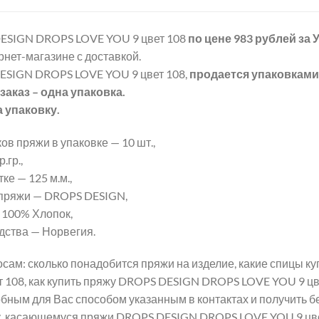
ESIGN DROPS LOVE YOU 9 цвет 108
по цене 983 рублей
за
рнет-магазине с доставкой.
SIGN DROPS LOVE YOU 9 цвет 108,
продается упаковками
аказ – одна упаковка.
а упаковку.
ов пряжи в упаковке — 10 шт.,
.гр.,
ке — 125 м.м.,
пряжи — DROPS DESIGN,
 100% Хлопок,
дства — Норвегия.
сам: сколько понадобится пряжи на изделие, какие спицы 
 108, как купить пряжу DROPS DESIGN DROPS LOVE YOU 9 цве
бным для Вас способом указанным в контактах и получить б
, касающемуся пряжи DROPS DESIGN DROPS LOVE YOU 9 цве