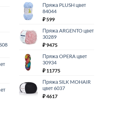
Пряжа PLUSH цвет
84044
₽
599
Пряжа ARGENTO цвет
30289
S08
₽
9475
Пряжа OPERA цвет
30934
ет
₽
11775
Пряжа SILK MOHAIR
цвет 6037
ет
₽
4617