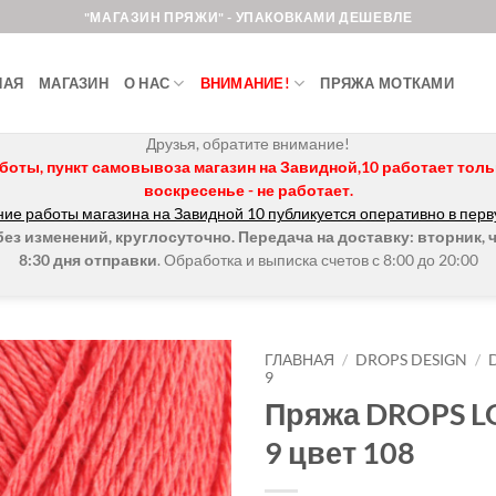
"МАГАЗИН ПРЯЖИ" - УПАКОВКАМИ ДЕШЕВЛЕ
НАЯ
МАГАЗИН
О НАС
ВНИМАНИЕ!
ПРЯЖА МОТКАМИ
Друзья, обратите внимание!
боты, пункт самовывоза магазин на Завидной,10 работает только 
воскресенье - не работает.
ие работы магазина на Завидной 10 публикуется оперативно в перв
з изменений, круглосуточно. Передача на доставку: вторник, ч
8:30 дня отправки
. Обработка и выписка счетов с 8:00 до 20:00
ГЛАВНАЯ
/
DROPS DESIGN
/
9
Пряжа DROPS L
Добавить в
избранное.
9 цвет 108