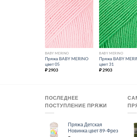
Добавить в
Добавить в
Добавит
избранное.
избранное.
избранн
S DESIGN
BABY MERINO
BABY MERINO
жа MERINO EXSTRA
Пряжа BABY MERINO
Пряжа BABY MER
 цвет 32
цвет 05
цвет 31
24
₽
2903
₽
2903
ПОСЛЕДНЕЕ
СА
ПОСТУПЛЕНИЕ ПРЯЖИ
ПР
Пряжа Детская
Новинка цвет 89-Фрез