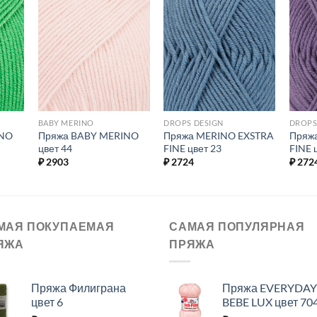
ь в
Добавить в
Добавить в
ое.
избранное.
избранное.
BABY MERINO
DROPS DESIGN
DROPS
INO
Пряжа BABY MERINO
Пряжа MERINO EXSTRA
Пряж
цвет 44
FINE цвет 23
FINE 
₽
2903
₽
2724
₽
272
МАЯ ПОКУПАЕМАЯ
САМАЯ ПОПУЛЯРНАЯ
ЯЖА
ПРЯЖА
Пряжа Филиграна
Пряжа EVERYDAY
цвет 6
BEBE LUX цвет 70