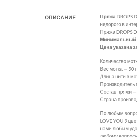
Пряжа
DROPS D
ОПИСАНИЕ
недорого в инте
Пряжа DROPS DE
Минимальный з
Цена указана з
Количество мотк
Вес мотка — 50 гр
Длина нити в мот
Производитель 
Состав пряжи —
Страна произво
По любым вопро
LOVE YOU 9 цвет
нами любым удо
любому вопросу