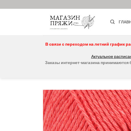
Skip
to
content
ГЛАВ
В связи с переходом на летний график ра
Актуальное расписан
Заказы интернет-магазина принимаются бе