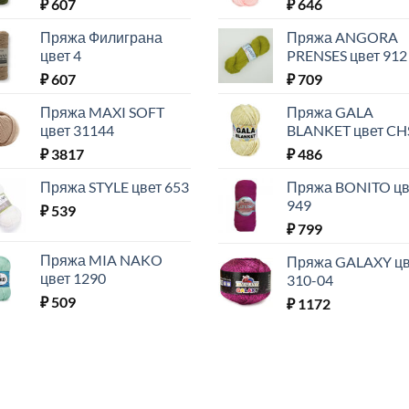
₽
607
₽
646
Пряжа Филиграна
Пряжа ANGORA
цвет 4
PRENSES цвет 912
₽
607
₽
709
Пряжа MAXI SOFT
Пряжа GALA
цвет 31144
BLANKET цвет CH
₽
3817
₽
486
Пряжа STYLE цвет 653
Пряжа BONITO цв
949
₽
539
₽
799
Пряжа MIA NAKO
Пряжа GALAXY цв
цвет 1290
310-04
₽
509
₽
1172