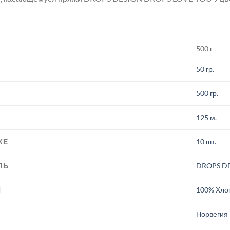
500 г
50 гр.
500 гр.
125 м.
КЕ
10 шт.
ЛЬ
DROPS D
И
100% Хло
.
Норвегия