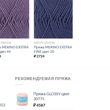
Добавить в
Добавить в
избранное.
избранное.
 DESIGN
DROPS DESIGN
а MERINO EXSTRA
Пряжа MERINO EXSTRA
цвет 44
FINE цвет 20
4
₽
2724
РЕКОМЕНДУЕМАЯ ПРЯЖА
Пряжа GLOSSY цвет
30775
452
₽
4587