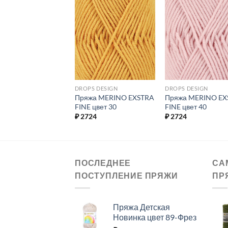
Добавить в
Добавить в
Добавит
избранное.
избранное.
избранн
 MERINO
DROPS DESIGN
DROPS DESIGN
жа BABY MERINO
Пряжа MERINO EXSTRA
Пряжа MERINO EX
 26
FINE цвет 30
FINE цвет 40
03
₽
2724
₽
2724
ПОСЛЕДНЕЕ
СА
ПОСТУПЛЕНИЕ ПРЯЖИ
ПР
Пряжа Детская
Новинка цвет 89-Фрез