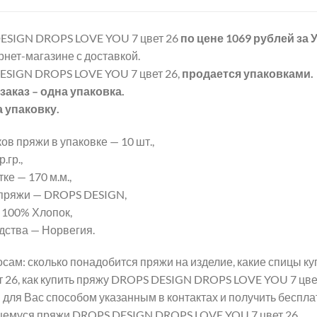
ESIGN DROPS LOVE YOU 7 цвет 26
по цене 1069 рублей
за
рнет-магазине с доставкой.
SIGN DROPS LOVE YOU 7 цвет 26,
продается упаковками.
аказ – одна упаковка.
а упаковку.
ов пряжи в упаковке — 10 шт.,
.гр.,
ке — 170 м.м.,
пряжи — DROPS DESIGN,
 100% Хлопок,
дства — Норвегия.
сам: сколько понадобится пряжи на изделие, какие спицы 
 26, как купить пряжу DROPS DESIGN DROPS LOVE YOU 7 цвет
для Вас способом указанным в контактах и получить беспл
щемуся пряжи DROPS DESIGN DROPS LOVE YOU 7 цвет 26.