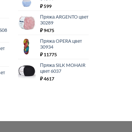
₽
599
Пряжа ARGENTO цвет
30289
S08
₽
9475
Пряжа OPERA цвет
30934
ет
₽
11775
Пряжа SILK MOHAIR
цвет 6037
ет
₽
4617