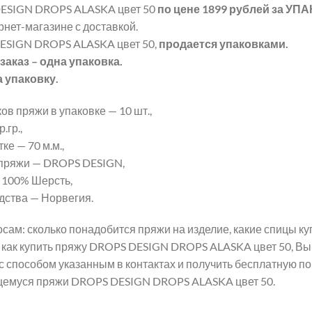
ESIGN DROPS ALASKA цвет 50
по цене 1899 рублей
за УП
рнет-магазине с доставкой.
ESIGN DROPS ALASKA цвет 50,
продается упаковками.
аказ – одна упаковка.
а упаковку.
ов пряжи в упаковке — 10 шт.,
.гр.,
ке — 70 м.м.,
пряжи — DROPS DESIGN,
 100% Шерсть,
дства — Норвегия.
сам: сколько понадобится пряжи на изделие, какие спицы 
 как купить пряжу DROPS DESIGN DROPS ALASKA цвет 50, Вы
с способом указанным в контактах и получить бесплатную п
щемуся пряжи DROPS DESIGN DROPS ALASKA цвет 50.