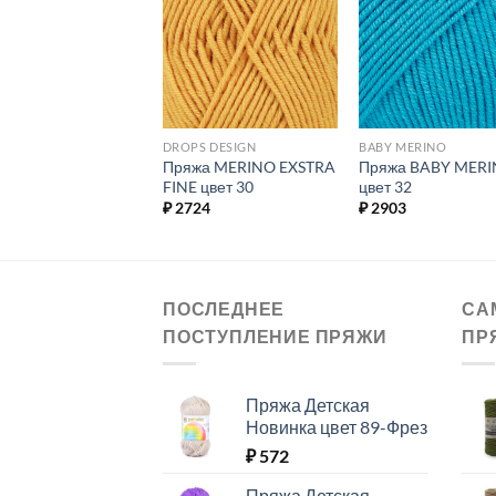
Добавить в
Добавить в
Добавит
избранное.
избранное.
избранн
S DESIGN
DROPS DESIGN
BABY MERINO
жа MERINO EXSTRA
Пряжа MERINO EXSTRA
Пряжа BABY MER
 цвет 23
FINE цвет 30
цвет 32
24
₽
2724
₽
2903
ПОСЛЕДНЕЕ
СА
ПОСТУПЛЕНИЕ ПРЯЖИ
ПР
Пряжа Детская
Новинка цвет 89-Фрез
₽
572
Пряжа Детская