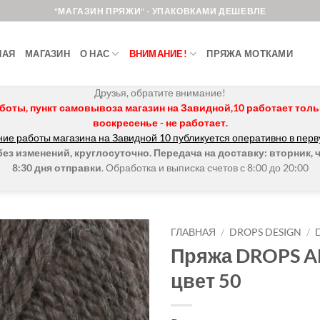
"МАГАЗИН ПРЯЖИ" - УПАКОВКАМИ ДЕШЕВЛЕ
НАЯ
МАГАЗИН
О НАС
ВНИМАНИЕ!
ПРЯЖА МОТКАМИ
Друзья, обратите внимание!
боты, пункт самовывоза магазин на Завидной,10 работает только 
воскресенье - не работает.
ие работы магазина на Завидной 10 публикуется оперативно в перв
з изменений, круглосуточно. Передача на доставку: вторник, ч
8:30 дня отправки
. Обработка и выписка счетов с 8:00 до 20:00
ГЛАВНАЯ
/
DROPS DESIGN
/
Пряжа DROPS 
Добавить в
цвет 50
избранное.