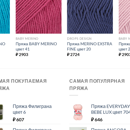
ь в
Добавить в
Добавить в
ое.
избранное.
избранное.
BABY MERINO
DROPS DESIGN
BABY 
INO
Пряжа BABY MERINO
Пряжа MERINO EXSTRA
Пряж
цвет 41
FINE цвет 20
цвет 
₽
2903
₽
2724
₽
290
МАЯ ПОКУПАЕМАЯ
САМАЯ ПОПУЛЯРНАЯ
ЯЖА
ПРЯЖА
Пряжа Филиграна
Пряжа EVERYDAY
цвет 6
BEBE LUX цвет 70
₽
607
₽
646
Пряжа Филиграна
Пряжа ANGORA