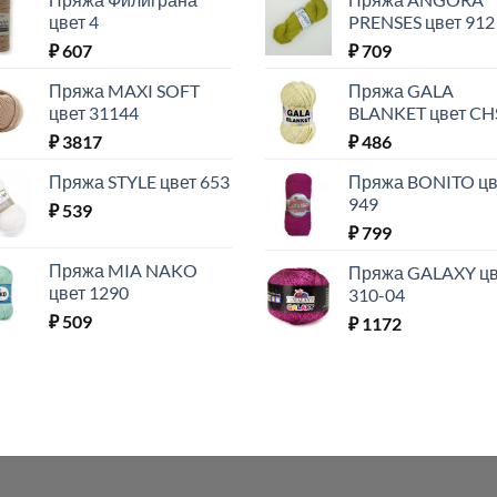
цвет 4
PRENSES цвет 912
₽
607
₽
709
Пряжа MAXI SOFT
Пряжа GALA
цвет 31144
BLANKET цвет CH
₽
3817
₽
486
Пряжа STYLE цвет 653
Пряжа BONITO цв
949
₽
539
₽
799
Пряжа MIA NAKO
Пряжа GALAXY цв
цвет 1290
310-04
₽
509
₽
1172