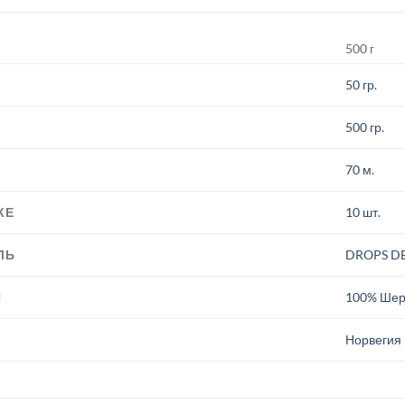
500 г
50 гр.
500 гр.
70 м.
КЕ
10 шт.
ЛЬ
DROPS D
И
100% Шер
.
Норвегия