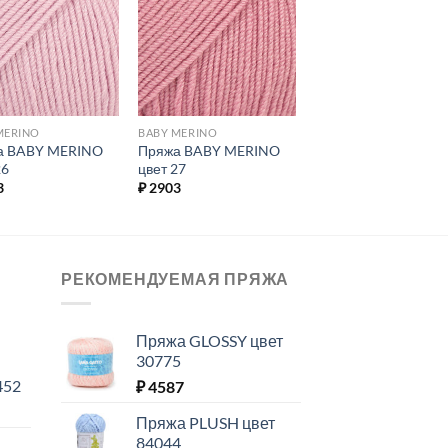
Добавить в
Добавить в
избранное.
избранное.
MERINO
BABY MERINO
а BABY MERINO
Пряжа BABY MERINO
26
цвет 27
3
₽
2903
РЕКОМЕНДУЕМАЯ ПРЯЖА
Пряжа GLOSSY цвет
30775
452
₽
4587
Пряжа PLUSH цвет
84044