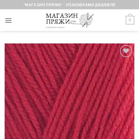
Skip
"МАГАЗИН ПРЯЖИ" - УПАКОВКАМИ ДЕШЕВЛЕ
to
content
0
Добавить в
избранное.