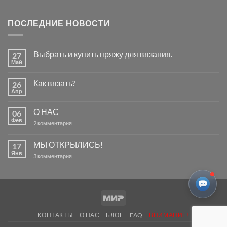
ПОСЛЕДНИЕ НОВОСТИ
Выбрать и купить пряжу для вязания.
27
Май
Комментариев
к
нет
записи
Как вязать?
26
Выбрать
и
Апр
Комментариев
купить
к
нет
пряжу
записи
для
О НАС
06
Как
вязания.
вязать?
Фев
к
2 комментария
записи
О
НАС
МЫ ОТКРЫЛИСЬ!
17
Янв
к
3 комментария
записи
МЫ
ОТКРЫЛИСЬ!
Mir
КОНТАКТЫ
О НАС
БЛОГ
FAQ
ВНИМАНИЕ!