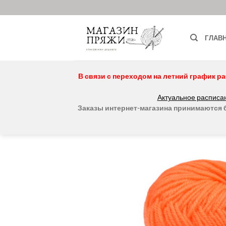
Skip
to
content
ГЛАВ
В связи с переходом на летний график ра
Актуальное расписан
Заказы интернет-магазина принимаются бе