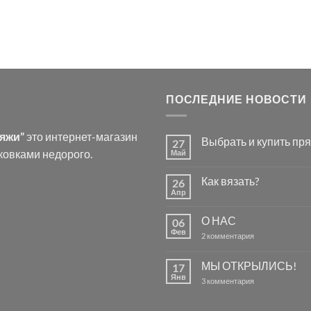
ПОСЛЕДНИЕ НОВОСТИ
ряжи”
это интернет-магазин
Выбрать и купить пря
27
ковками недорого.
Май
Комментариев
к
нет
записи
Как вязать?
26
Выбрать
и
Апр
Комментариев
купить
к
нет
пряжу
записи
для
О НАС
06
Как
вязания.
вязать?
Фев
к
2 комментария
записи
О
НАС
МЫ ОТКРЫЛИСЬ!
17
Янв
к
3 комментария
записи
МЫ
ОТКРЫЛИСЬ!