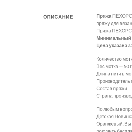
Пряжа
ПЕХОРСК
ОПИСАНИЕ
пряжу для вязан
Пряжа ПЕХОРСК
Минимальный з
Цена указана з
Количество мотк
Вес мотка — 50 гр
Длина нити в мот
Производитель
Состав пряжи —
Страна произво
По любым вопро
Детская Новинк
Оранжевый, Вы 
получить беспл