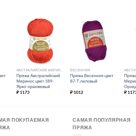
ь в
Добавить в
Добавить в
ое.
избранное.
избранное.
АВСТРАЛИЙСКИЙ МЕРИНОС
ВЕСЕННЯЯ
вет
Пряжа Австралийский
Пряжа Весенняя цвет
Пряжа
Меринос цвет 189-
87-Т.лиловый
Мерин
Ярко-оранжевый
Орхи
₽
1173
₽
1012
₽
117
МАЯ ПОКУПАЕМАЯ
САМАЯ ПОПУЛЯРНАЯ
ЯЖА
ПРЯЖА