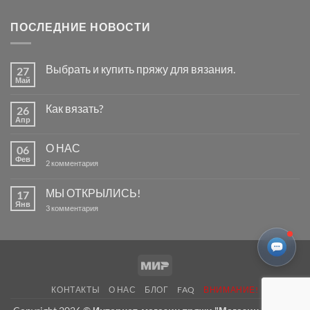
ПОСЛЕДНИЕ НОВОСТИ
Выбрать и купить пряжу для вязания.
27
Май
Комментариев
к
нет
записи
Как вязать?
26
Выбрать
и
Апр
Комментариев
купить
к
нет
пряжу
записи
для
О НАС
06
Как
вязания.
вязать?
Фев
к
2 комментария
записи
О
НАС
МЫ ОТКРЫЛИСЬ!
17
Янв
к
3 комментария
записи
МЫ
ОТКРЫЛИСЬ!
Mir
КОНТАКТЫ
О НАС
БЛОГ
FAQ
ВНИМАНИЕ!