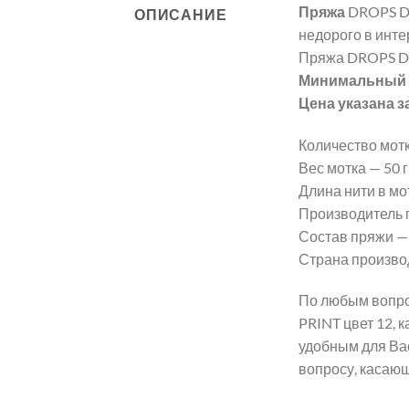
Пряжа
DROPS DE
ОПИСАНИЕ
недорого в инте
Пряжа DROPS DE
Минимальный з
Цена указана з
Количество мотк
Вес мотка — 50 гр
Длина нити в мот
Производитель 
Состав пряжи —
Страна произво
По любым вопро
PRINT цвет 12, 
удобным для Ва
вопросу, касаю