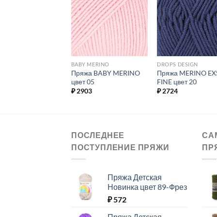
Добавить в
Добавить в
Добавит
избранное.
избранное.
избранн
S DESIGN
BABY MERINO
DROPS DESIGN
жа MERINO EXSTRA
Пряжа BABY MERINO
Пряжа MERINO EX
 цвет 29
цвет 05
FINE цвет 20
24
₽
2903
₽
2724
ПОСЛЕДНЕЕ
СА
ПОСТУПЛЕНИЕ ПРЯЖИ
ПР
Пряжа Детская
Новинка цвет 89-Фрез
₽
572
Пряжа Детская