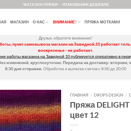
"МАГАЗИН ПРЯЖИ" - УПАКОВКАМИ ДЕШЕВЛЕ
НАЯ
МАГАЗИН
О НАС
ВНИМАНИЕ!
ПРЯЖА МОТКАМИ
Друзья, обратите внимание!
боты, пункт самовывоза магазин на Завидной,10 работает только 
воскресенье - не работает.
ие работы магазина на Завидной 10 публикуется оперативно в перв
з изменений, круглосуточно. Передача на доставку: вторник, ч
8:30 дня отправки
. Обработка и выписка счетов с 8:00 до 20:00
ГЛАВНАЯ
/
DROPS DESIGN
/
Пряжа DELIGHT
Добавить в
цвет 12
избранное.