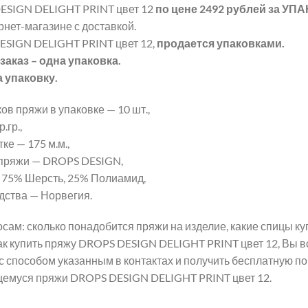
SIGN DELIGHT PRINT цвет 12
по цене 2492 рублей
за УП
рнет-магазине с доставкой.
SIGN DELIGHT PRINT цвет 12,
продается упаковками.
аказ – одна упаковка.
а упаковку.
ов пряжи в упаковке — 10 шт.,
.гр.,
ке — 175 м.м.,
пряжи — DROPS DESIGN,
 75% Шерсть, 25% Полиамид,
дства — Норвегия.
сам: сколько понадобится пряжи на изделие, какие спицы 
как купить пряжу DROPS DESIGN DELIGHT PRINT цвет 12, Вы 
с способом указанным в контактах и получить бесплатную п
щемуся пряжи DROPS DESIGN DELIGHT PRINT цвет 12.