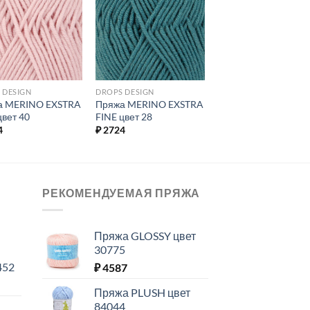
Добавить в
Добавить в
избранное.
избранное.
 DESIGN
DROPS DESIGN
а MERINO EXSTRA
Пряжа MERINO EXSTRA
цвет 40
FINE цвет 28
4
₽
2724
РЕКОМЕНДУЕМАЯ ПРЯЖА
Пряжа GLOSSY цвет
30775
452
₽
4587
Пряжа PLUSH цвет
84044