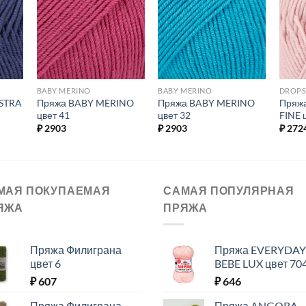
ь в
Добавить в
Добавить в
ое.
избранное.
избранное.
BABY MERINO
BABY MERINO
DROPS
STRA
Пряжа BABY MERINO
Пряжа BABY MERINO
Пряж
цвет 41
цвет 32
FINE 
₽
2903
₽
2903
₽
272
МАЯ ПОКУПАЕМАЯ
САМАЯ ПОПУЛЯРНАЯ
ЯЖА
ПРЯЖА
Пряжа Филиграна
Пряжа EVERYDAY
цвет 6
BEBE LUX цвет 70
₽
607
₽
646
Пряжа Филиграна
Пряжа ANGORA