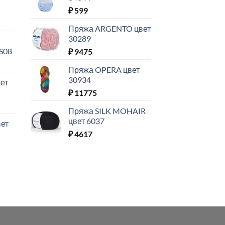
₽
599
Пряжа ARGENTO цвет
30289
S08
₽
9475
Пряжа OPERA цвет
30934
ет
₽
11775
Пряжа SILK MOHAIR
цвет 6037
ет
₽
4617