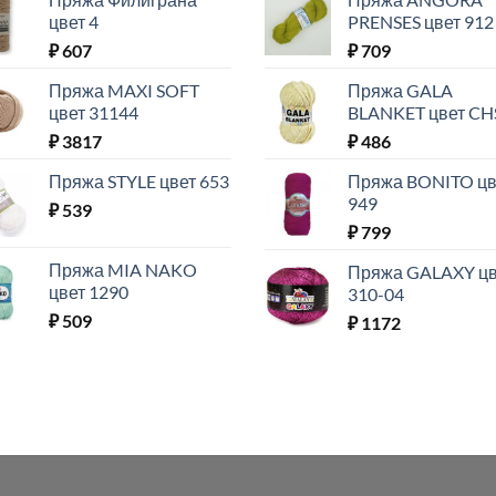
цвет 4
PRENSES цвет 912
₽
607
₽
709
Пряжа MAXI SOFT
Пряжа GALA
цвет 31144
BLANKET цвет CH
₽
3817
₽
486
Пряжа STYLE цвет 653
Пряжа BONITO цв
949
₽
539
₽
799
Пряжа MIA NAKO
Пряжа GALAXY цв
цвет 1290
310-04
₽
509
₽
1172