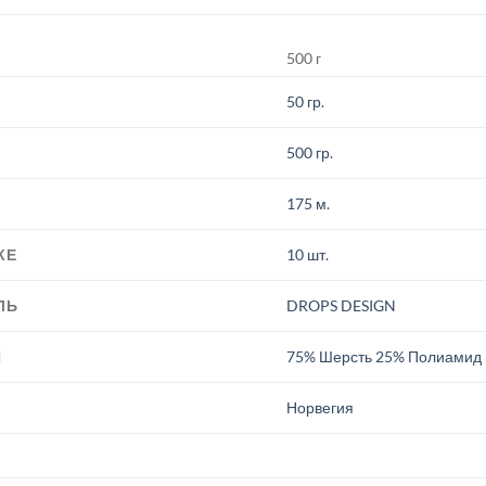
500 г
50 гр.
500 гр.
175 м.
КЕ
10 шт.
ЛЬ
DROPS DESIGN
И
75% Шерсть 25% Полиамид
.
Норвегия