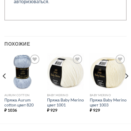
авторизоваться
.
ПОХОЖИЕ
Добавить в
Добавить в
Добавить в
избранное.
избранное.
избранное.
AURUM COTTON
BABY MERINO
BABY MERINO
Пряжа Aurum
Пряжа Baby Merino
Пряжа Baby Merino
cotton цвет 820
цвет 1001
цвет 1003
₽
1036
₽
929
₽
929