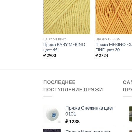
Добавить в
Добавить в
Добавит
избранное.
избранное.
избранн
 MERINO
BABY MERINO
DROPS DESIGN
жа BABY MERINO
Пряжа BABY MERINO
Пряжа MERINO EX
 46
цвет 45
FINE цвет 30
03
₽
2903
₽
2724
ПОСЛЕДНЕЕ
СА
ПОСТУПЛЕНИЕ ПРЯЖИ
ПР
Пряжа Снежинка цвет
0101
₽
1238
Пряжа Нарцисс цвет