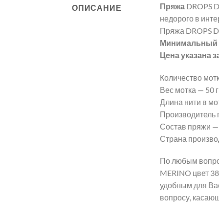
Пряжа
DROPS D
ОПИСАНИЕ
недорого в инте
Пряжа DROPS D
Минимальный з
Цена указана з
Количество мотк
Вес мотка — 50 гр
Длина нити в мот
Производитель 
Состав пряжи —
Страна произво
По любым вопро
MERINO цвет 38
удобным для Ва
вопросу, касаю