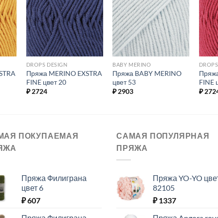
ь в
Добавить в
Добавить в
ое.
избранное.
избранное.
DROPS DESIGN
BABY MERINO
DROPS
STRA
Пряжа MERINO EXSTRA
Пряжа BABY MERINO
Пряж
FINE цвет 20
цвет 53
FINE 
₽
2724
₽
2903
₽
272
МАЯ ПОКУПАЕМАЯ
САМАЯ ПОПУЛЯРНАЯ
ЯЖА
ПРЯЖА
Пряжа Филиграна
Пряжа YO-YO цве
цвет 6
82105
₽
607
₽
1337
Пряжа Филиграна
Пряжа Angora roy