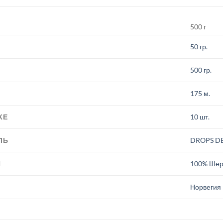
500 г
50 гр.
500 гр.
175 м.
КЕ
10 шт.
ЛЬ
DROPS D
И
100% Шер
.
Норвегия