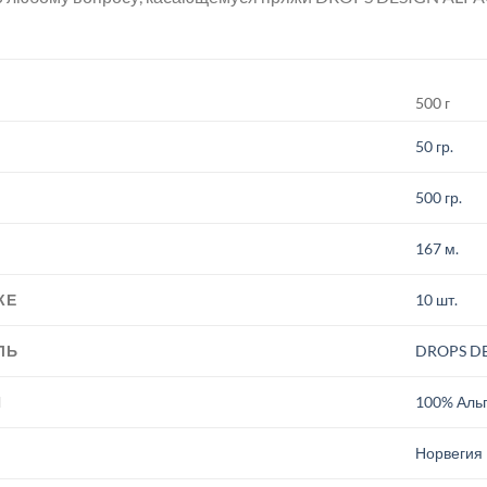
500 г
50 гр.
500 гр.
167 м.
КЕ
10 шт.
ЛЬ
DROPS D
И
100% Аль
.
Норвегия