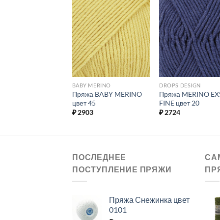
Добавить в
Добавить в
Добавит
избранное.
избранное.
избранн
 MERINO
BABY MERINO
DROPS DESIGN
жа BABY MERINO
Пряжа BABY MERINO
Пряжа MERINO EX
 27
цвет 45
FINE цвет 20
03
₽
2903
₽
2724
ПОСЛЕДНЕЕ
СА
ПОСТУПЛЕНИЕ ПРЯЖИ
ПР
Пряжа Снежинка цвет
0101