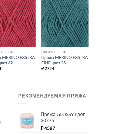
Добавить в
Добавить в
избранное.
избранное.
 DESIGN
DROPS DESIGN
а MERINO EXSTRA
Пряжа MERINO EXSTRA
цвет 32
FINE цвет 28
4
₽
2724
РЕКОМЕНДУЕМАЯ ПРЯЖА
Пряжа GLOSSY цвет
30775
т
₽
4587