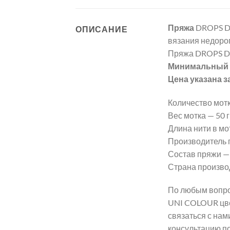
Пряжа
DROPS D
ОПИСАНИЕ
вязания недорог
Пряжа DROPS D
Минимальный з
Цена указана з
Количество мотк
Вес мотка — 50 гр
Длина нити в мот
Производитель 
Состав пряжи —
Страна произво
По любым вопро
UNI COLOUR цве
связаться с нам
консультацию п