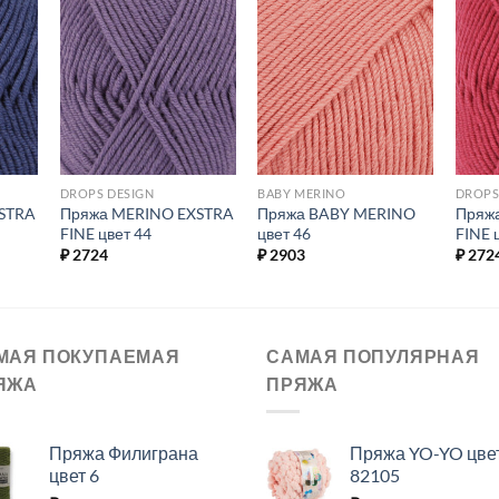
ь в
Добавить в
Добавить в
ое.
избранное.
избранное.
DROPS DESIGN
BABY MERINO
DROPS
STRA
Пряжа MERINO EXSTRA
Пряжа BABY MERINO
Пряж
FINE цвет 44
цвет 46
FINE 
₽
2724
₽
2903
₽
272
МАЯ ПОКУПАЕМАЯ
САМАЯ ПОПУЛЯРНАЯ
ЯЖА
ПРЯЖА
Пряжа Филиграна
Пряжа YO-YO цве
цвет 6
82105