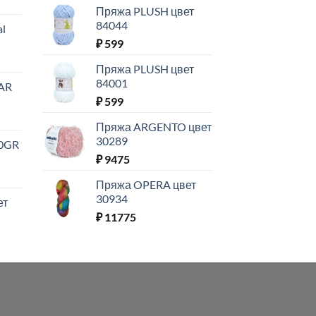
Пряжа PLUSH цвет
84044
al
₽
599
Пряжа PLUSH цвет
84001
AR
₽
599
Пряжа ARGENTO цвет
30289
0GR
₽
9475
Пряжа OPERA цвет
30934
ет
₽
11775