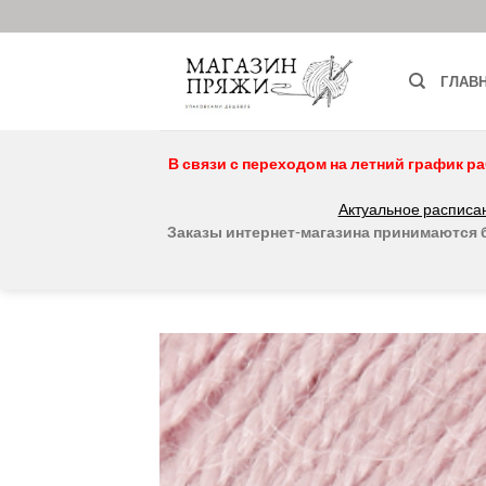
Skip
to
content
ГЛАВ
В связи с переходом на летний график ра
Актуальное расписан
Заказы интернет-магазина принимаются бе