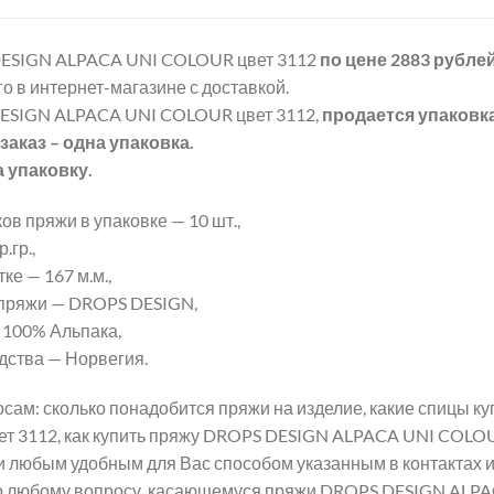
ESIGN ALPACA UNI COLOUR цвет 3112
по цене 2883 рубле
о в интернет-магазине с доставкой.
ESIGN ALPACA UNI COLOUR цвет 3112,
продается упаковк
аказ – одна упаковка.
а упаковку.
ов пряжи в упаковке — 10 шт.,
.гр.,
ке — 167 м.м.,
пряжи — DROPS DESIGN,
 100% Альпака,
дства — Норвегия.
сам: сколько понадобится пряжи на изделие, какие спицы 
т 3112, как купить пряжу DROPS DESIGN ALPACA UNI COLOUR
и любым удобным для Вас способом указанным в контактах 
о любому вопросу, касающемуся пряжи DROPS DESIGN ALPA