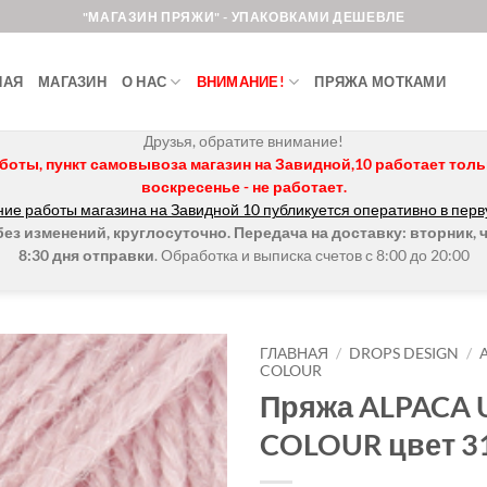
"МАГАЗИН ПРЯЖИ" - УПАКОВКАМИ ДЕШЕВЛЕ
НАЯ
МАГАЗИН
О НАС
ВНИМАНИЕ!
ПРЯЖА МОТКАМИ
Друзья, обратите внимание!
боты, пункт самовывоза магазин на Завидной,10 работает только 
воскресенье - не работает.
ие работы магазина на Завидной 10 публикуется оперативно в перв
з изменений, круглосуточно. Передача на доставку: вторник, ч
8:30 дня отправки
. Обработка и выписка счетов с 8:00 до 20:00
ГЛАВНАЯ
/
DROPS DESIGN
/
COLOUR
Пряжа ALPACA 
Добавить в
избранное.
COLOUR цвет 3