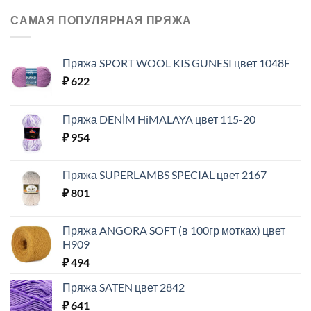
САМАЯ ПОПУЛЯРНАЯ ПРЯЖА
Пряжа SPORT WOOL KIS GUNESI цвет 1048F
₽
622
Пряжа DENİM HiMALAYA цвет 115-20
₽
954
Пряжа SUPERLAMBS SPECIAL цвет 2167
₽
801
Пряжа ANGORA SOFT (в 100гр мотках) цвет
H909
₽
494
Пряжа SATEN цвет 2842
₽
641